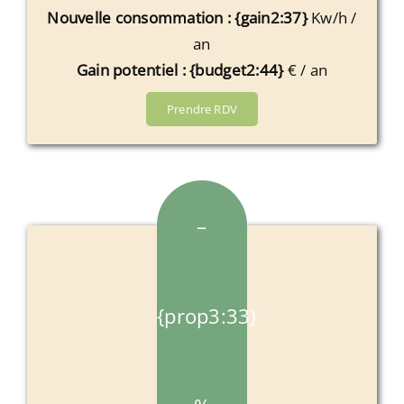
Nouvelle consommation : {gain2:37}
Kw/h /
an
Gain potentiel : {budget2:44}
€ / an
Prendre RDV
–
{prop3:33}