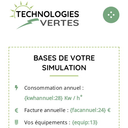
Passer
au
contenu
BASES DE VOTRE
SIMULATION
Consommation annuel :
*
{kwhannuel:28} Kw / h
Facture annuelle :
{facannuel:24} €
Vos équipements :
{equip:13}