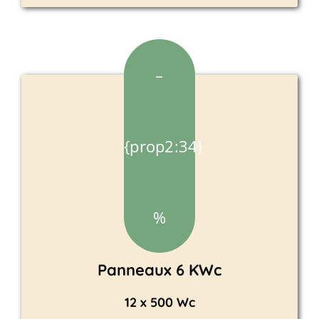
–
{prop2:34}
%
Panneaux 6 KWc
12 x 500 Wc