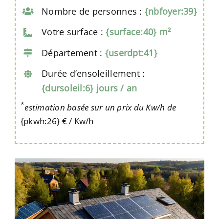
Nombre de personnes :
{nbfoyer:39}
Votre surface :
{surface:40} m²
Département :
{userdpt:41}
Durée d’ensoleillement :
{dursoleil:6} jours / an
*
estimation basée sur un prix du Kw/h de
{pkwh:26} € / Kw/h